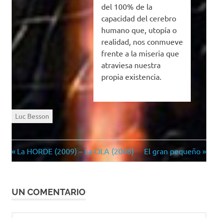
del 100% de la
capacidad del cerebro
humano que, utopía o
realidad, nos conmueve
frente a la miseria que
atraviesa nuestra
propia existencia.
Luc Besson
Entrada
Siguiente
Navegación
La HORDE (2009) – La OLA (2008)
El gran pequeño
anterior:
entrada:
de
UN COMENTARIO
entradas