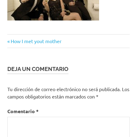
Entrada
Navegación
How I met yout mother
anterior:
de
entradas
DEJA UN COMENTARIO
Tu dirección de correo electrónico no será publicada.
Los
campos obligatorios están marcados con
*
Comentario
*