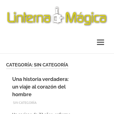
Revista
Linterna
de
información
Mágica
MENÚ
y
reseña
cinematográfica
Saltar
al
CATEGORÍA:
SIN CATEGORÍA
contenido
Una historia verdadera:
un viaje al corazón del
hombre
12 MARZO, 2012
CAMPUCSS
SIN CATEGORÍA
Un anciano de 73 años, enfermo