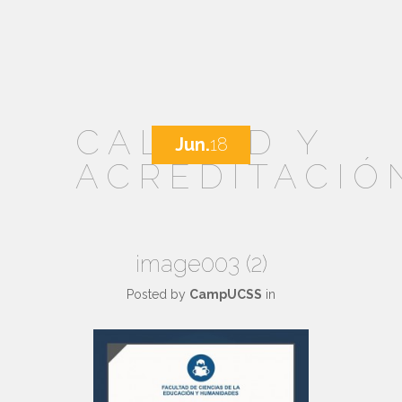
CALIDAD Y
Jun.
18
ACREDITACIÓ
image003 (2)
Posted by
CampUCSS
in