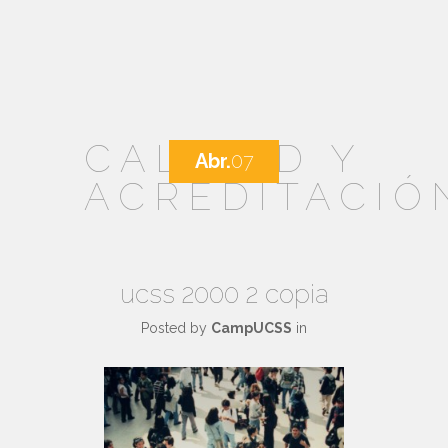
CALIDAD Y
Abr.
07
ACREDITACIÓ
ucss 2000 2 copia
Posted by
CampUCSS
in