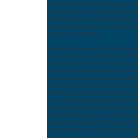
VINCULAENTORNO, introduciendo a los 
de organización y características de la 
(TT) contemplada como actividad de la
Universidades
, junto con la investigaci
continua y la extensión.
Siguiendo este esquema, los representan
Universidad Católica de Chile (PUC Chil
(UDG), Universidad Peruana Cayetano He
expusieron su metodología y experienci
consistentes en proyectos y emprendim
desde la cultura innovativa hasta la rela
medianas y grandes empresas donde ab
como el financiamiento y la gestión de l
ejemplos del DICTUC de la PUC de Chile
Felipe Bahamondes, así como, del Área 
Escuela de Postgrado UPCH, y de la Ofi
expuestos por sus responsables Ana So
respectivamente, mostraron a los asisten