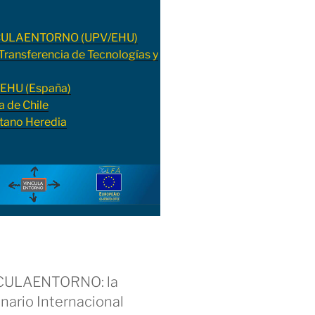
VINCULAENTORNO (UPV/EHU)
ransferencia de Tecnologías y
/EHU (España)
a de Chile
etano Heredia
NCULAENTORNO: la
nario Internacional