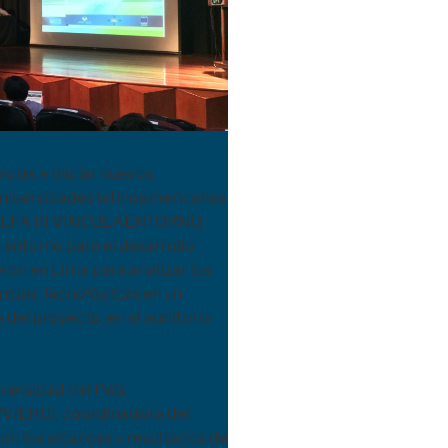
cias e iniciar nuevos
universidades latinoamericanas
o ALFA III VINCULAENTORNO,
 entorno para el desarrollo
ron en Lima para analizar los
ncias Tecnológicas
en un
del proyecto, en el auditorio
iversidad del País
PV/EHU), coordinadora del
ron los alcances y resultados de