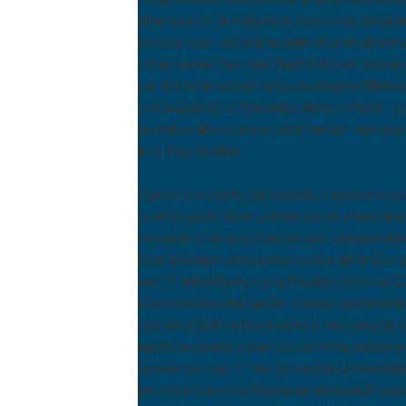
alianza con la industria, así como, empr
propia comunidad académica en diversa
otras áreas, fue muy ilustrativo el traba
de la Universidad de Guadalajara (Méxic
organización y fomento de la cultura –m
eventos de alcance continental- fue exp
Eric Fernández.
Como corolario del evento y en una mesa 
buenas prácticas presentadas y haciendo
experiencias explicadas, los representa
que trabajan en la promoción de la Comp
las TT, Ministerio de la Producción y el 
Competitividad, junto con los representa
Universidad de Ingeniería y Tecnología,
apreciaciones y puntos de vista sobre la
presentan las TT tanto para la Universid
económico e institucional en nuestro paí