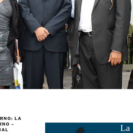
RNO: LA
RNO –
La 
NAL