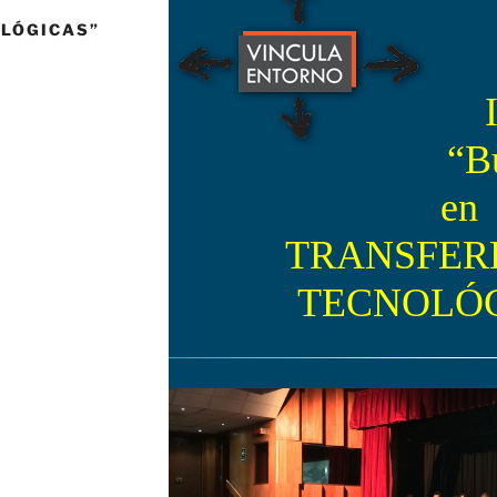
LÓGICAS”
“B
en
TRANSFER
TECNOLÓG