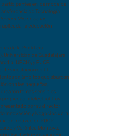
participantes en los modelos
Transferencia de Tecnología
Tercera Misión de las
ón aplicada, la educación
tes de la Pontificia
e), Universidad de Guadalajara
redia (UPCH), y PUCP,
a de vinculación en TT
ientos en ámbitos que abarcan
ción con las pequeñas,
ordaron temas sensibles
a propiedad intelectual. Los
 presentado por su director
de Innovación y Negocios de la
cina de Innovación PUCP
barzo y Verónica Montoya,
tes los distintos niveles de