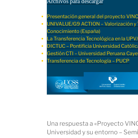
Archivos para descargar
Presentación general del proyecto 
UNIVALUE/G9 ACTION – Valorización y T
Conocimiento (España)
La Transferencia Tecnológica en la UPV
DICTUC – Pontificia Universidad Católic
Gestión CTI – Universidad Peruana Cay
Transferencia de Tecnología – PUCP
Una respuesta a «Proyecto VI
Universidad y su entorno – Semi