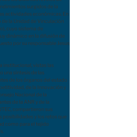
endimientos surgidos de la
s actividades económicas. En
jo de la Unidad de Vinculación
o), cuyo sistema de
uy dinámico en la difusión de
uesto por su responsable Jesus
institucional, vistas las
 una síntesis de las
ntes de los órganos del estado
etitividad, de la Innovación y
Consejo Nacional de la
ntes de la ANR y de la
 UTEC, compartieron sus
s posibilidades y los retos que
ad como para el tejido
s.