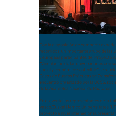
Con la disposición de compartir experien
recorridos, un importante grupo de las 
y europeas participantes del Proyect
“Vinculación de las universidades con su
social y económico sostenible” se reunie
Casos de Buenas Prácticas en Transfere
encuentro organizado por la UCSS, socia 
de la Asamblea Nacional de Rectores.
En el evento los representantes de la Un
Vasco/Euskal Herrico Unibertsitatea (U
proyecto a nivel internacional, presenta