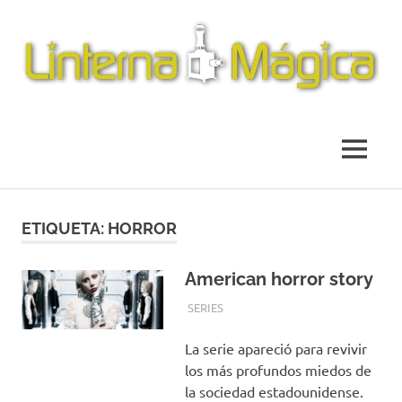
Revista
Linterna
de
información
Mágica
MENÚ
y
reseña
cinematográfica
Saltar
al
ETIQUETA:
HORROR
contenido
American horror story
23 AGOSTO, 2016
CAMPUCSS
SERIES
La serie apareció para revivir
los más profundos miedos de
la sociedad estadounidense.