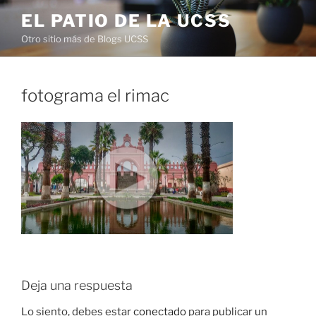
Saltar
EL PATIO DE LA UCSS
al
Otro sitio más de Blogs UCSS
contenido
fotograma el rimac
Deja una respuesta
Lo siento, debes estar
conectado
para publicar un