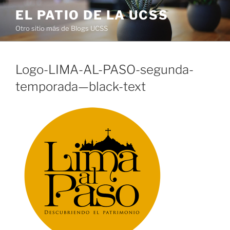
Saltar
EL PATIO DE LA UCSS
al
Otro sitio más de Blogs UCSS
contenido
Logo-LIMA-AL-PASO-segunda-
temporada—black-text