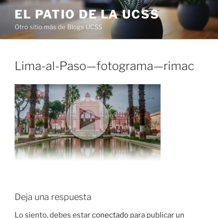
Saltar
EL PATIO DE LA UCSS
al
Otro sitio más de Blogs UCSS
contenido
Lima-al-Paso—fotograma—rimac
Deja una respuesta
Lo siento, debes estar
conectado
para publicar un