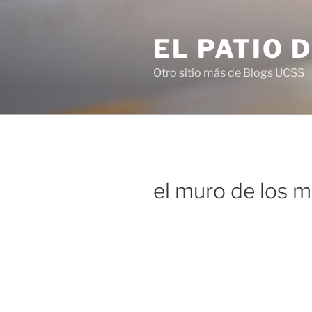
Saltar
al
EL PATIO 
contenido
Otro sitio más de Blogs UCSS
el muro de los m