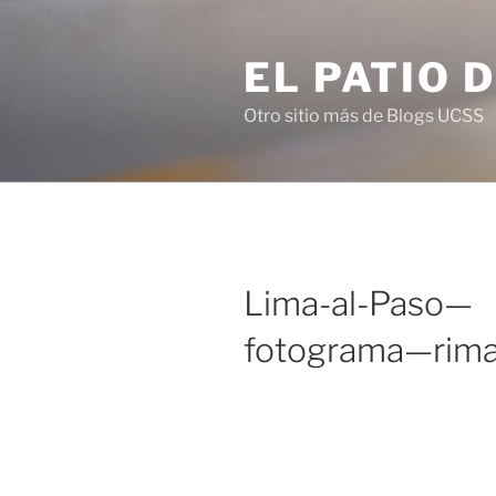
Saltar
al
EL PATIO 
contenido
Otro sitio más de Blogs UCSS
Lima-al-Paso—
fotograma—rim