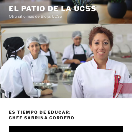
Saltar
EL PATIO DE LA UCSS
al
Otro sitio más de Blogs UCSS
contenido
ES TIEMPO DE EDUCAR:
CHEF SABRINA CORDERO