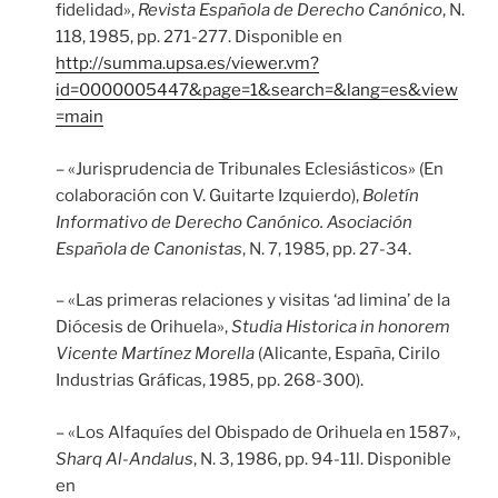
fidelidad»,
Revista Española de Derecho Canónico
, N.
118, 1985, pp. 271-277. Disponible en
http://summa.upsa.es/viewer.vm?
id=0000005447&page=1&search=&lang=es&view
=main
– «Jurisprudencia de Tribunales Eclesiásticos» (En
colaboración con V. Guitarte Izquierdo),
Boletín
Informativo de Derecho Canónico. Asociación
Española de Canonistas
, N. 7, 1985, pp. 27-34.
– «Las primeras relaciones y visitas ‘ad limina’ de la
Diócesis de Orihuela»,
Studia Historica in honorem
Vicente Martínez Morella
(Alicante, España, Cirilo
Industrias Gráficas, 1985, pp. 268-300).
– «Los Alfaquíes del Obispado de Orihuela en 1587»,
Sharq Al-Andalus
, N. 3, 1986, pp. 94-11l. Disponible
en