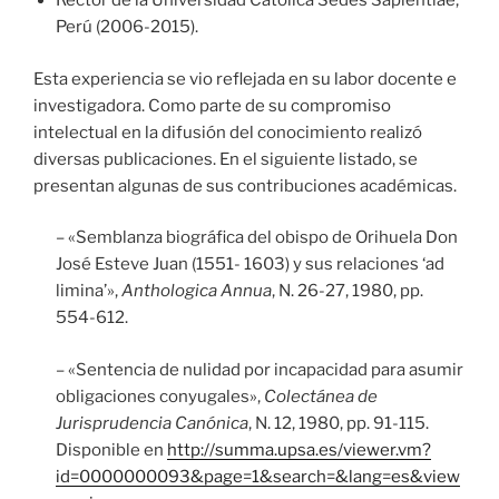
Rector de la Universidad Católica Sedes Sapientiae,
Perú (2006-2015).
Esta experiencia se vio reflejada en su labor docente e
investigadora. Como parte de su compromiso
intelectual en la difusión del conocimiento realizó
diversas publicaciones. En el siguiente listado, se
presentan algunas de sus contribuciones académicas.
– «Semblanza biográfica del obispo de Orihuela Don
José Esteve Juan (1551- 1603) y sus relaciones ‘ad
limina’»,
Anthologica Annua
, N. 26-27, 1980, pp.
554-612.
– «Sentencia de nulidad por incapacidad para asumir
obligaciones conyugales»,
Colectánea de
Jurisprudencia Canónica
, N. 12, 1980, pp. 91-115.
Disponible en
http://summa.upsa.es/viewer.vm?
id=0000000093&page=1&search=&lang=es&view