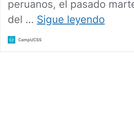
peruanos, el pasado martes
Tarma:
del …
Sigue leyendo
Realizan
tradicional
festival
CampUCSS
gastronómico.