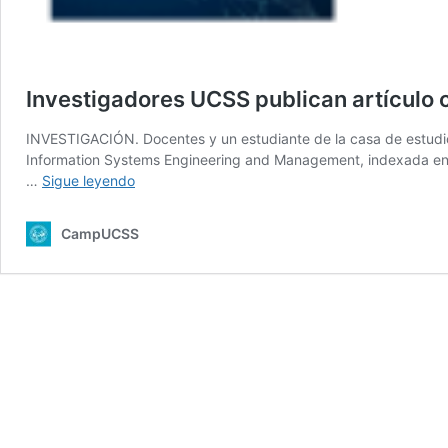
Investigadores UCSS publican artículo ci
INVESTIGACIÓN. Docentes y un estudiante de la casa de estudios
Information Systems Engineering and Management, indexada en Sco
Investigadores
…
Sigue leyendo
UCSS
publican
CampUCSS
artículo
científico
en
una
revista
internacional