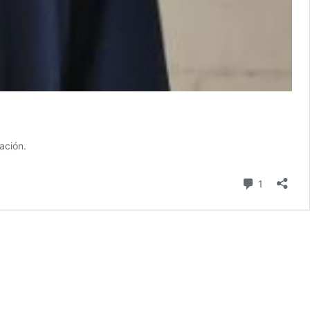
ación.
comentari
1