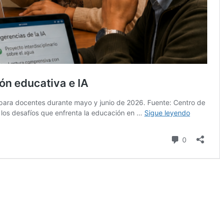
ón educativa e IA
 para docentes durante mayo y junio de 2026. Fuente: Centro de
CESED
a los desafíos que enfrenta la educación en …
Sigue leyendo
impulsa
formació
comentari
0
docente
con
webinars
y
cursos
virtuales
sobre
innovaci