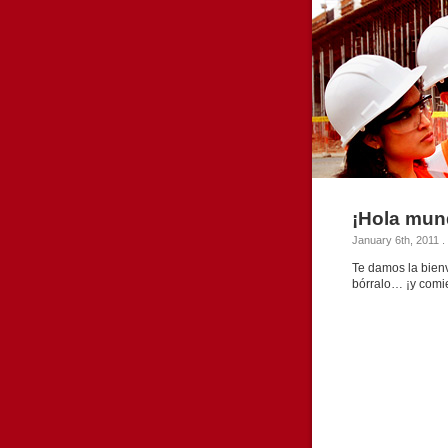
¡Hola mun
January 6th, 2011
.
Te damos la bien
bórralo… ¡y comie