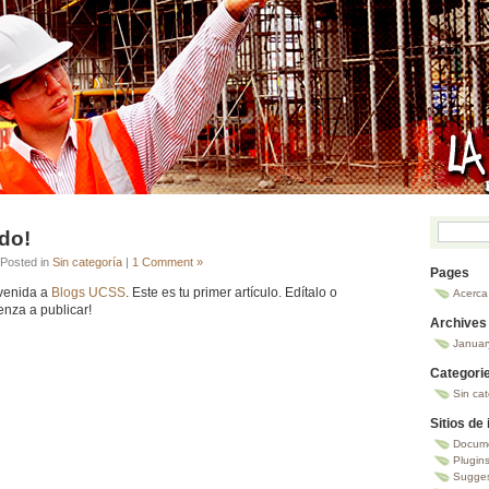
do!
 Posted in
Sin categoría
|
1 Comment »
Pages
venida a
Blogs UCSS
. Este es tu primer artículo. Edítalo o
Acerca
nza a publicar!
Archives
Januar
Categori
Sin ca
Sitios de
Docume
Plugin
Sugges