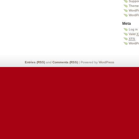
Suppor
Theme
WordPr
WordPr
Meta
Log in
Valid
X
XFN
WordP
Entries (RSS)
and
Comments (RSS)
| Powered by
WordPress