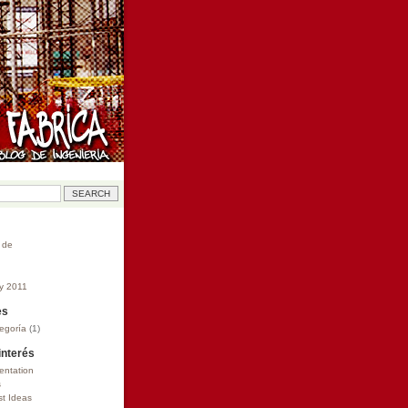
 de
y 2011
es
tegoría
(1)
 interés
ntation
s
t Ideas