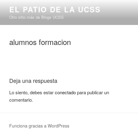
Saltar
EL PATIO DE LA UCSS
al
Otro sitio más de Blogs UCSS
contenido
alumnos formacion
Deja una respuesta
Lo siento, debes estar
conectado
para publicar un
comentario.
Funciona gracias a WordPress