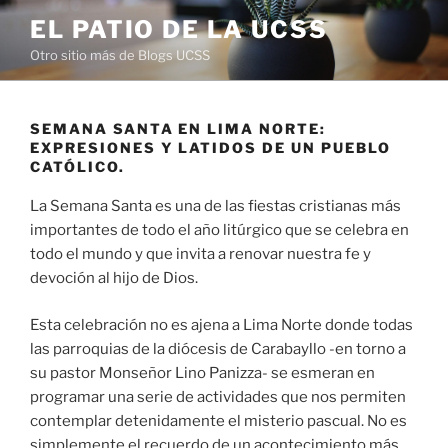
Saltar
EL PATIO DE LA UCSS
al
Otro sitio más de Blogs UCSS
contenido
SEMANA SANTA EN LIMA NORTE:
EXPRESIONES Y LATIDOS DE UN PUEBLO
CATÓLICO.
La Semana Santa es una de las fiestas cristianas más
importantes de todo el año litúrgico que se celebra en
todo el mundo y que invita a renovar nuestra fe y
devoción al hijo de Dios.
Esta celebración no es ajena a Lima Norte donde todas
las parroquias de la diócesis de Carabayllo -en torno a
su pastor Monseñor Lino Panizza- se esmeran en
programar una serie de actividades que nos permiten
contemplar detenidamente el misterio pascual. No es
simplemente el recuerdo de un acontecimiento más,