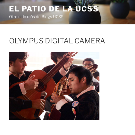
Saltar
EL PATIO DE LA UCSS
al
Otro sitio más de Blogs UCSS
contenido
OLYMPUS DIGITAL CAMERA