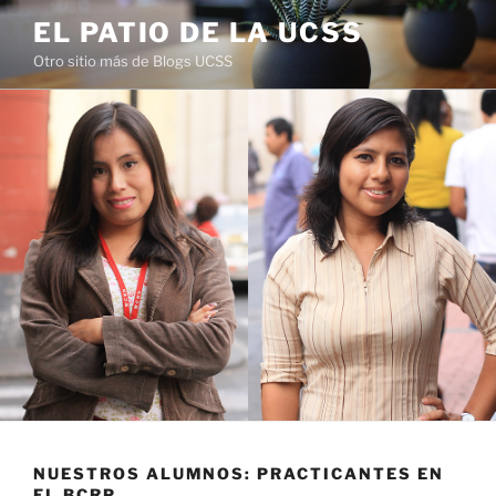
Saltar
EL PATIO DE LA UCSS
al
Otro sitio más de Blogs UCSS
contenido
NUESTROS ALUMNOS: PRACTICANTES EN
EL BCRP