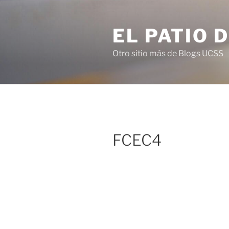
Saltar
al
EL PATIO 
contenido
Otro sitio más de Blogs UCSS
FCEC4