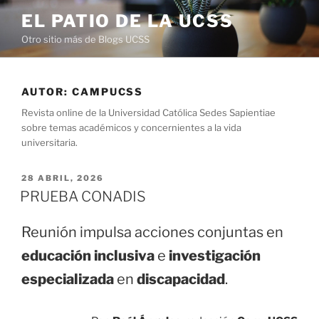
Saltar
EL PATIO DE LA UCSS
al
Otro sitio más de Blogs UCSS
contenido
AUTOR:
CAMPUCSS
Revista online de la Universidad Católica Sedes Sapientiae
sobre temas académicos y concernientes a la vida
universitaria.
PUBLICADO
28 ABRIL, 2026
EL
PRUEBA CONADIS
Reunión impulsa acciones conjuntas en
educación inclusiva
e
investigación
especializada
en
discapacidad
.