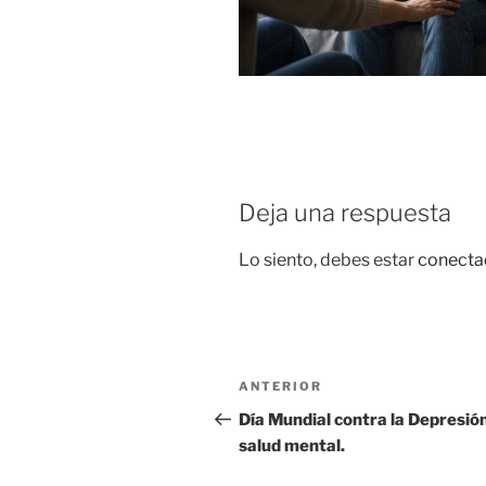
Deja una respuesta
Lo siento, debes estar
conecta
Navegación
Entrada
ANTERIOR
de
anterior:
Día Mundial contra la Depresión
salud mental.
entradas