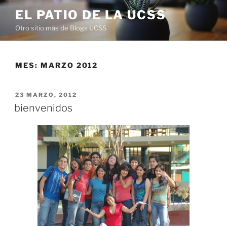
Saltar
EL PATIO DE LA UCSS
al
Otro sitio más de Blogs UCSS
contenido
MES:
MARZO 2012
PUBLICADO
23 MARZO, 2012
EL
bienvenidos